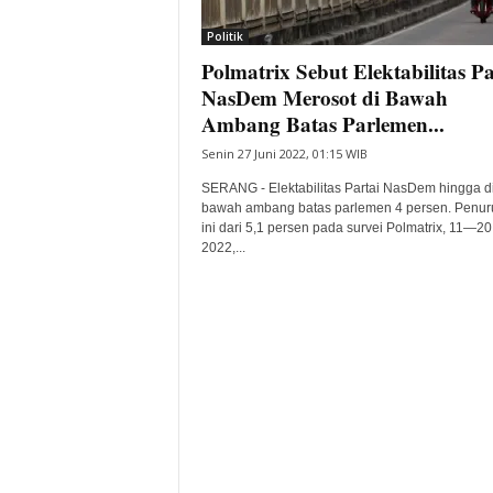
i
Politik
t
Polmatrix Sebut Elektabilitas Pa
a
B
NasDem Merosot di Bawah
a
Ambang Batas Parlemen...
n
Senin 27 Juni 2022, 01:15 WIB
t
e
SERANG - Elektabilitas Partai NasDem hingga d
n
bawah ambang batas parlemen 4 persen. Penu
H
ini dari 5,1 persen pada survei Polmatrix, 11—20
2022,...
a
r
i
I
n
i