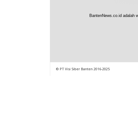
BantenNews.co.id adalah w
© PT Visi Siber Banten 2016-2025