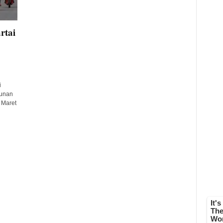
rtai
i
runan
 Maret