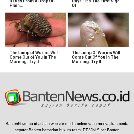
It Dies From A Drop Of
Days - It's The First Sign
Plain...
Of
The Lump of Worms Will
The Lump Of Worms Will
Come Out of You in The
Come Out Of You In The
Morning. Try it
Morning. Try It
BantenNews.co.id adalah website media online yang menyajikan berita
seputar Banten berbadan hukum resmi PT Visi Siber Banten