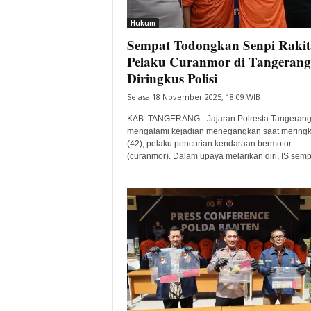
i
Hukum
t
Sempat Todongkan Senpi Rakit
a
B
Pelaku Curanmor di Tangerang
a
Diringkus Polisi
n
Selasa 18 November 2025, 18:09 WIB
t
e
KAB. TANGERANG - Jajaran Polresta Tangeran
n
mengalami kejadian menegangkan saat meringk
H
(42), pelaku pencurian kendaraan bermotor
(curanmor). Dalam upaya melarikan diri, IS sempa
a
r
i
I
n
i