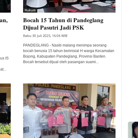
Hukum
an,
Bocah 15 Tahun di Pandeglang
Dijual Pasutri Jadi PSK
Rabu 30 Juli 2025, 16:06 WIB
PANDEGLANG - Nasib malang menimpa seorang
bocah berusia 15 tahun berinisial H warga Kecamatan
g
Bojong, Kabupaten Pandeglang, Provinsi Banten.
us IS
Bocah tersebut dijual oleh pasangan suami...
t...