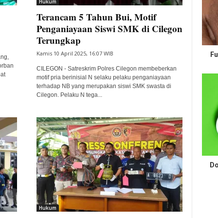
Hukum
Terancam 5 Tahun Bui, Motif
Penganiayaan Siswi SMK di Cilegon
Terungkap
Kamis 10 April 2025, 16:07 WIB
Fu
ng,
orban
CILEGON - Satreskrim Polres Cilegon membeberkan
at
motif pria berinisial N selaku pelaku penganiayaan
terhadap NB yang merupakan siswi SMK swasta di
Cilegon. Pelaku N tega...
Do
Hukum