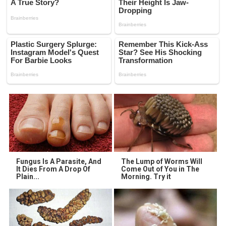
Fungus Is A Parasite, And
The Lump of Worms Will
It Dies From A Drop Of
Come Out of You in The
Plain...
Morning. Try it