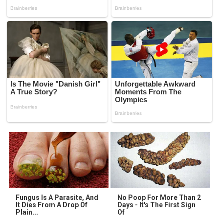
Fungus Is A Parasite, And
No Poop For More Than 2
It Dies From A Drop Of
Days - It's The First Sign
Plain...
Of