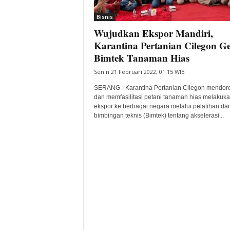
i
Bisnis
t
Wujudkan Ekspor Mandiri,
a
B
Karantina Pertanian Cilegon Ge
a
Bimtek Tanaman Hias
n
Senin 21 Februari 2022, 01:15 WIB
t
e
SERANG - Karantina Pertanian Cilegon mendor
n
dan memfasilitasi petani tanaman hias melakuk
H
ekspor ke berbagai negara melalui pelatihan da
bimbingan teknis (Bimtek) tentang akselerasi...
a
r
i
I
n
i