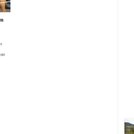
en
s
stri