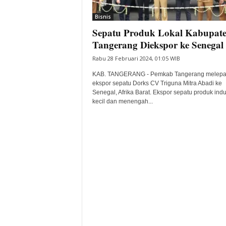
i
Bisnis
t
Sepatu Produk Lokal Kabupat
a
B
Tangerang Diekspor ke Senegal
a
Rabu 28 Februari 2024, 01:05 WIB
n
t
KAB. TANGERANG - Pemkab Tangerang melepa
e
ekspor sepatu Dorks CV Triguna Mitra Abadi ke
Senegal, Afrika Barat. Ekspor sepatu produk indu
n
kecil dan menengah...
H
a
r
i
I
n
i