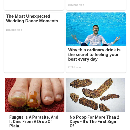
Fungus Is A Parasite, And
No Poop For More Than 2
It Dies From A Drop Of
Days - It's The First Sign
Plain...
Of