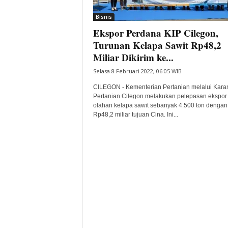
i
Bisnis
t
Ekspor Perdana KIP Cilegon,
a
B
Turunan Kelapa Sawit Rp48,2
a
Miliar Dikirim ke...
n
Selasa 8 Februari 2022, 06:05 WIB
t
e
CILEGON - Kementerian Pertanian melalui Karan
n
Pertanian Cilegon melakukan pelepasan ekspor
H
olahan kelapa sawit sebanyak 4.500 ton dengan 
Rp48,2 miliar tujuan Cina. Ini...
a
r
i
I
n
i