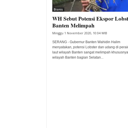
i
Bisnis
t
WH Sebut Potensi Ekspor Lobst
a
B
Banten Melimpah
a
Minggu 1 November 2020, 10:04 WIB
n
t
SERANG - Gubernur Banten Wahidin Halim
e
menyatakan, potensi Lobster dan udang di perai
laut wilayah Banten sangat melimpah khususnya
n
wilayah Banten bagian Selatan...
H
a
r
i
I
n
i