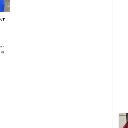
er
ran
 di