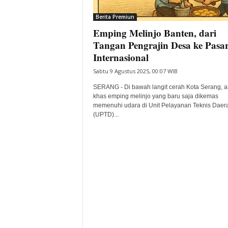
i
Berita Premiun
t
Emping Melinjo Banten, dari
a
B
Tangan Pengrajin Desa ke Pasa
a
Internasional
n
Sabtu 9 Agustus 2025, 00:07 WIB
t
e
SERANG - Di bawah langit cerah Kota Serang, 
n
khas emping melinjo yang baru saja dikemas
H
memenuhi udara di Unit Pelayanan Teknis Daer
(UPTD)...
a
r
i
I
n
i