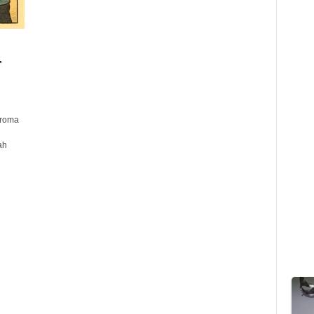
r
aroma
ah