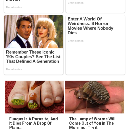
Fungus Is A Parasite, And
The Lump of Worms Will
It Dies From A Drop Of
Come Out of You in The
Plain...
Morning. Try it