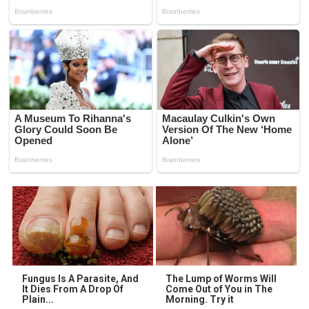
Fungus Is A Parasite, And
The Lump of Worms Will
It Dies From A Drop Of
Come Out of You in The
Plain...
Morning. Try it