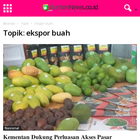
Beranda
Topik
Ekspor buah
Topik: ekspor buah
Nasional
Kementan Dukung Perluasan Akses Pasar