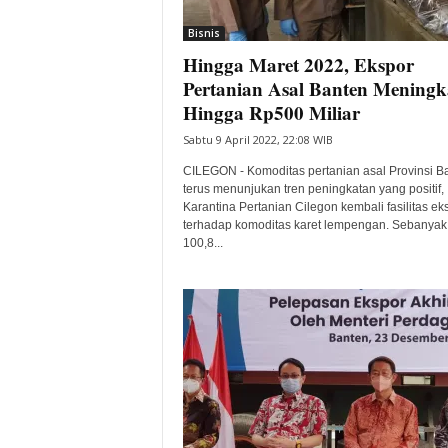
i
Bisnis
t
Hingga Maret 2022, Ekspor
a
B
Pertanian Asal Banten Meningk
a
Hingga Rp500 Miliar
n
Sabtu 9 April 2022, 22:08 WIB
t
e
CILEGON - Komoditas pertanian asal Provinsi B
n
terus menunjukan tren peningkatan yang positif,
H
Karantina Pertanian Cilegon kembali fasilitas ek
terhadap komoditas karet lempengan. Sebanyak
a
100,8...
r
i
I
n
i