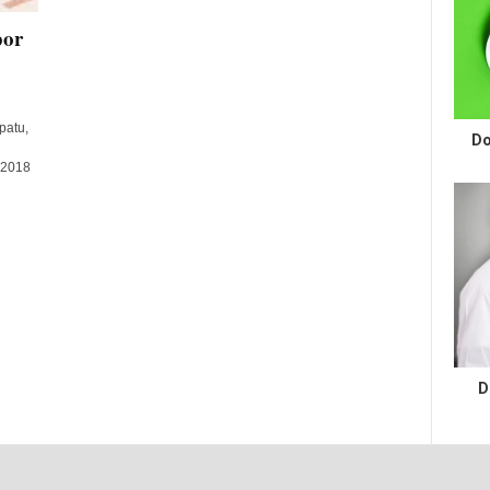
por
patu,
Do
 2018
D