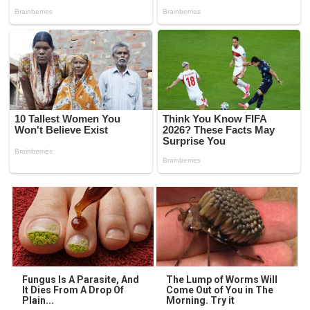
Fungus Is A Parasite, And
The Lump of Worms Will
It Dies From A Drop Of
Come Out of You in The
Plain...
Morning. Try it