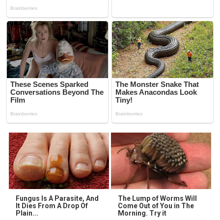
Fungus Is A Parasite, And
The Lump of Worms Will
It Dies From A Drop Of
Come Out of You in The
Plain...
Morning. Try it