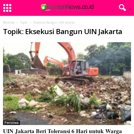
Beranda
Topik
Eksekusi Bangun UIN Jakarta
Topik: Eksekusi Bangun UIN Jakarta
Peristiwa
UIN Jakarta Beri Toleransi 6 Hari untuk Warga