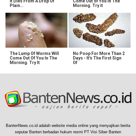
It Dies From A Drop Of
Come Out of You in The
Plain...
Morning. Try it
The Lump Of Worms Will
No Poop For More Than 2
Come Out Of You In The
Days - It's The First Sign
Morning. Try It
Of
BantenNews.co.id adalah website media online yang menyajikan berita
seputar Banten berbadan hukum resmi PT Visi Siber Banten