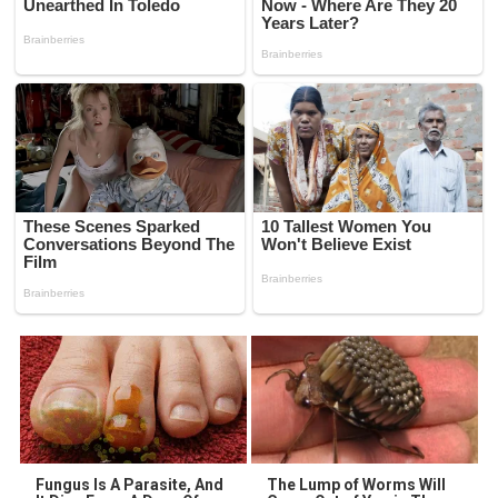
Fungus Is A Parasite, And
The Lump of Worms Will