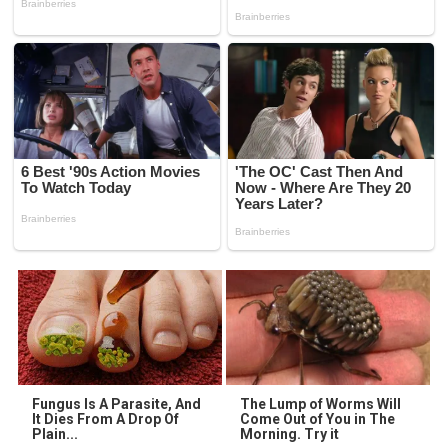
Fungus Is A Parasite, And
The Lump of Worms Will
It Dies From A Drop Of
Come Out of You in The
Plain...
Morning. Try it