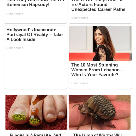
Fungus Is A Parasite, And
The Lump of Worms Will