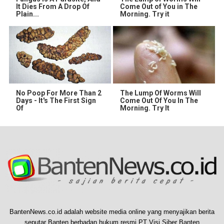
It Dies From A Drop Of
Come Out of You in The
Plain...
Morning. Try it
No Poop For More Than 2
The Lump Of Worms Will
Days - It's The First Sign
Come Out Of You In The
Of
Morning. Try It
BantenNews.co.id adalah website media online yang menyajikan berita
seputar Banten berbadan hukum resmi PT Visi Siber Banten