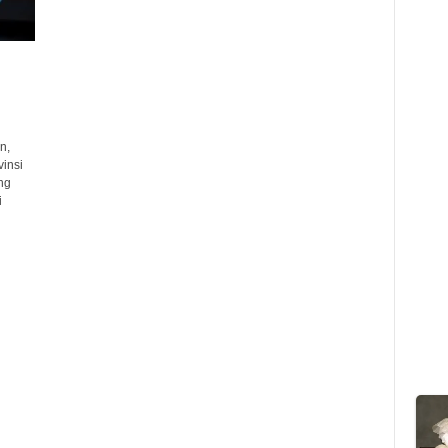
n,
insi
ng
i