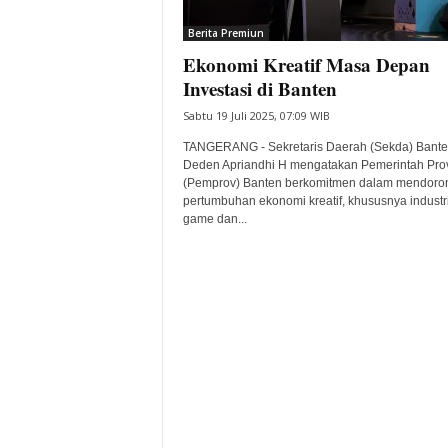
i
Berita Premiun
t
Ekonomi Kreatif Masa Depan
a
B
Investasi di Banten
a
Sabtu 19 Juli 2025, 07:09 WIB
n
t
TANGERANG - Sekretaris Daerah (Sekda) Bante
e
Deden Apriandhi H mengatakan Pemerintah Prov
(Pemprov) Banten berkomitmen dalam mendoro
n
pertumbuhan ekonomi kreatif, khususnya industr
H
game dan...
a
r
i
I
n
i