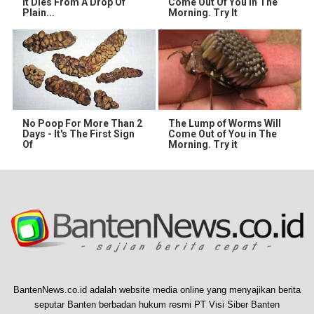
It Dies From A Drop Of
Come Out Of You In The
Plain...
Morning. Try It
No Poop For More Than 2
The Lump of Worms Will
Days - It's The First Sign
Come Out of You in The
Of
Morning. Try it
BantenNews.co.id adalah website media online yang menyajikan berita
seputar Banten berbadan hukum resmi PT Visi Siber Banten