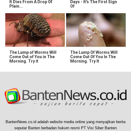
It Dies From A Drop Of
Days - It's The First Sign
Plain...
Of
The Lump of Worms Will
The Lump Of Worms Will
Come Out of You in The
Come Out Of You In The
Morning. Try it
Morning. Try It
BantenNews.co.id adalah website media online yang menyajikan berita
seputar Banten berbadan hukum resmi PT Visi Siber Banten