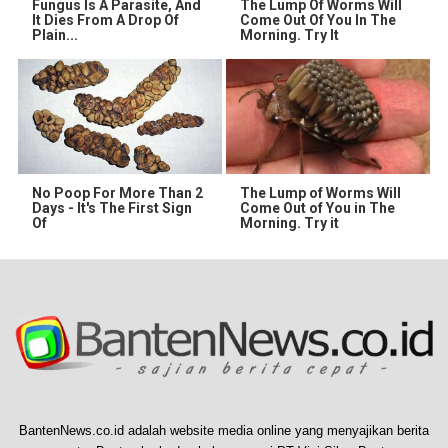
Fungus Is A Parasite, And
The Lump Of Worms Will
It Dies From A Drop Of
Come Out Of You In The
Plain...
Morning. Try It
No Poop For More Than 2
The Lump of Worms Will
Days - It's The First Sign
Come Out of You in The
Of
Morning. Try it
BantenNews.co.id adalah website media online yang menyajikan berita