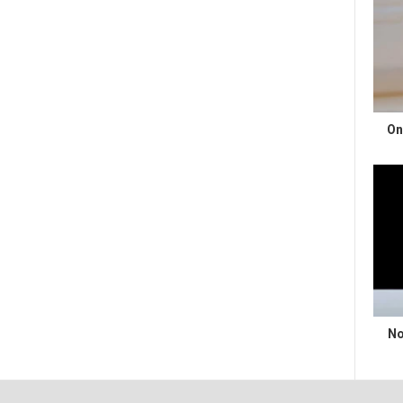
On
No