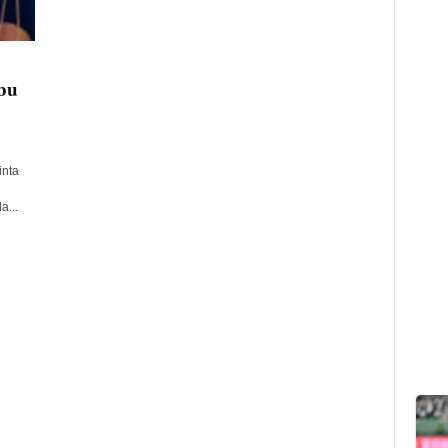
bu
inta
a...