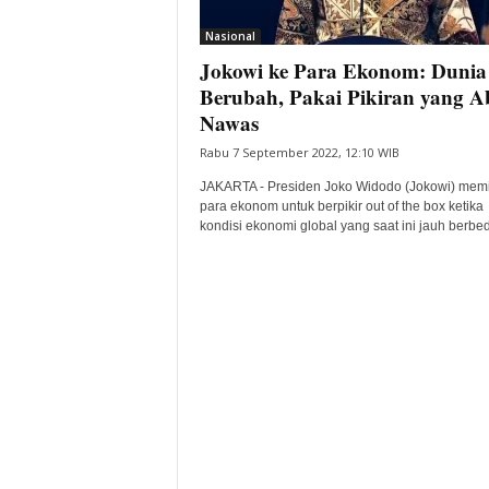
i
Nasional
t
Jokowi ke Para Ekonom: Dunia
a
B
Berubah, Pakai Pikiran yang A
a
Nawas
n
Rabu 7 September 2022, 12:10 WIB
t
e
JAKARTA - Presiden Joko Widodo (Jokowi) mem
n
para ekonom untuk berpikir out of the box ketika
H
kondisi ekonomi global yang saat ini jauh berbed
a
r
i
I
n
i