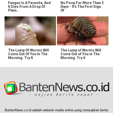
Fungus Is A Parasite, And
No Poop For More Than 2
It Dies From A Drop Of
Days - It's The First Sign
Plain...
Of
The Lump Of Worms Will
The Lump of Worms Will
Come Out Of You In The
Come Out of You in The
Morning. Try It
Morning. Try it
BantenNews.co.id adalah website media online yang menyajikan berita