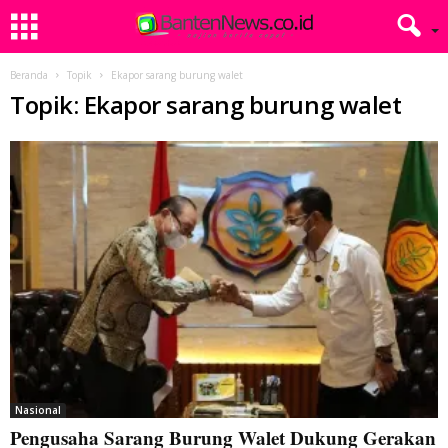
Beranda
Topik
Ekapor sarang burung walet
Topik: Ekapor sarang burung walet
Nasional
Pengusaha Sarang Burung Walet Dukung Gerakan