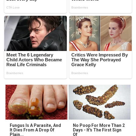
Fungus Is A Parasite, And
No Poop For More Than 2
It Dies From A Drop Of
Days - It's The First Sign
Plain...
Of