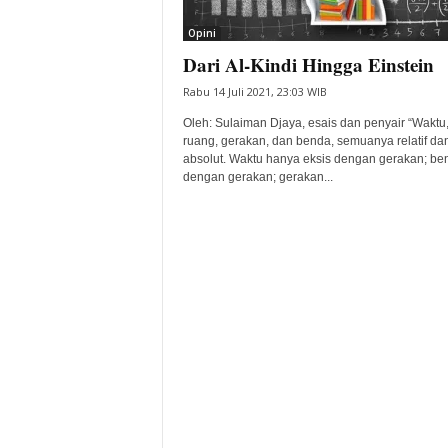
i
Opini
t
Dari Al-Kindi Hingga Einstein
a
B
Rabu 14 Juli 2021, 23:03 WIB
a
n
Oleh: Sulaiman Djaya, esais dan penyair “Waktu
ruang, gerakan, dan benda, semuanya relatif dan
t
absolut. Waktu hanya eksis dengan gerakan; be
e
dengan gerakan; gerakan...
n
H
a
r
i
I
n
i