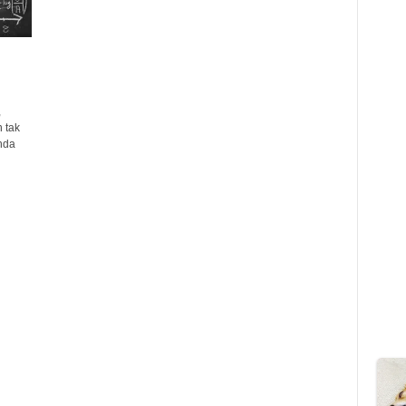
,
 tak
nda