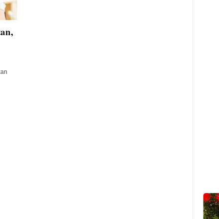
an,
kan