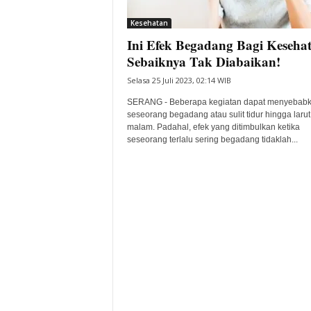
i
Kesehatan
t
Ini Efek Begadang Bagi Kesehat
a
B
Sebaiknya Tak Diabaikan!
a
Selasa 25 Juli 2023, 02:14 WIB
n
t
SERANG - Beberapa kegiatan dapat menyebab
e
seseorang begadang atau sulit tidur hingga larut
malam. Padahal, efek yang ditimbulkan ketika
n
seseorang terlalu sering begadang tidaklah...
H
a
r
i
I
n
i