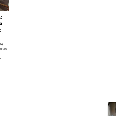
:
a
g
b)
isasi
25.