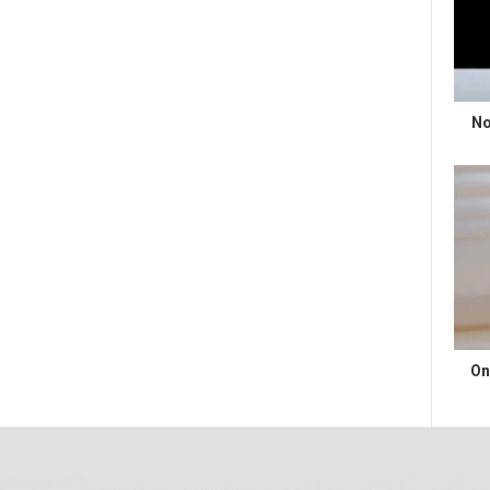
No
On