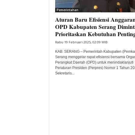
i
Pemerintahan
t
Aturan Baru Efisiensi Anggaran
a
B
OPD Kabupaten Serang Dimint
a
Prioritaskan Kebutuhan Pentin
n
Rabu 19 Februari 2025, 02:09 WIB
t
e
KAB. SERANG – Pemerintah Kabupaten (Pemka
n
Serang menggelar rapat efisiensi bersama Organ
H
Perangkat Daerah (OPD) untuk menindaklanjuti
Peraturan Presiden (Perpres) Nomor 1 Tahun 20
a
Sekretaris...
r
i
I
n
i