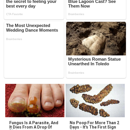
Fungus Is A Parasite, And
No Poop For More Than 2
It Dies From A Drop Of
Days - It's The First Sign