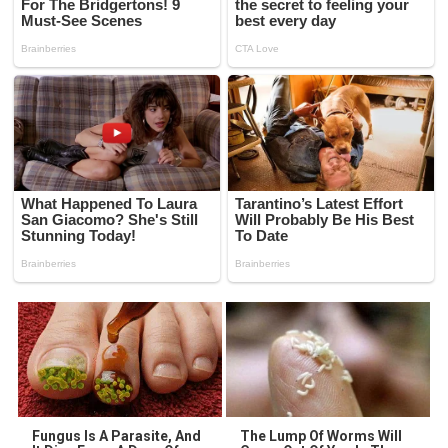
Fungus Is A Parasite, And
The Lump Of Worms Will