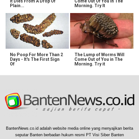
It Dies From A Drop Of
Come Out Of You In The
Plain...
Morning. Try It
No Poop For More Than 2
The Lump of Worms Will
Days - It's The First Sign
Come Out of You in The
Of
Morning. Try it
BantenNews.co.id adalah website media online yang menyajikan berita
seputar Banten berbadan hukum resmi PT Visi Siber Banten