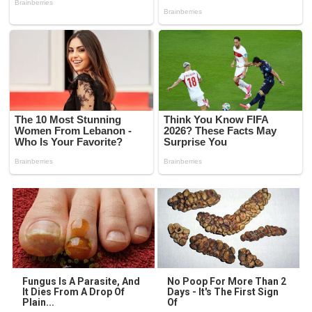
Fungus Is A Parasite, And
No Poop For More Than 2
It Dies From A Drop Of
Days - It's The First Sign
Plain...
Of