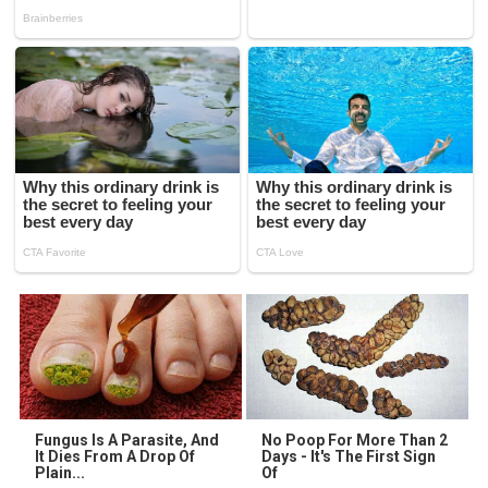
Fungus Is A Parasite, And
No Poop For More Than 2
It Dies From A Drop Of
Days - It's The First Sign
Plain...
Of