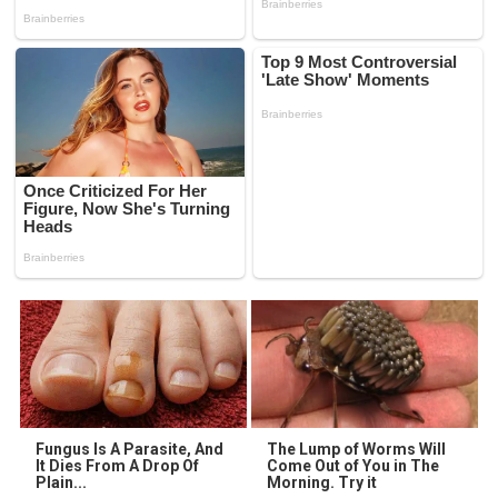
Fungus Is A Parasite, And
The Lump of Worms Will
It Dies From A Drop Of
Come Out of You in The
Plain...
Morning. Try it