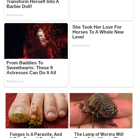
Fungus Is A Parasite, And
The Lump of Worms Will