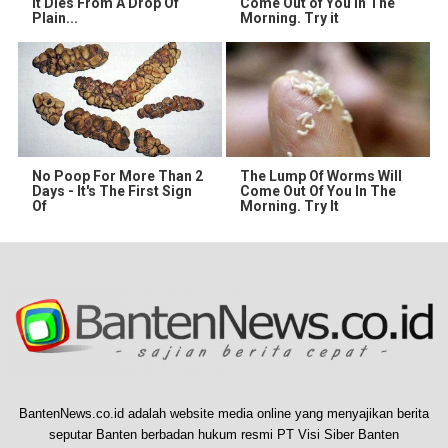
It Dies From A Drop Of
Come Out of You in The
Plain...
Morning. Try it
No Poop For More Than 2
The Lump Of Worms Will
Days - It's The First Sign
Come Out Of You In The
Of
Morning. Try It
BantenNews.co.id adalah website media online yang menyajikan berita
seputar Banten berbadan hukum resmi PT Visi Siber Banten