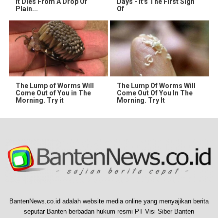
It Dies From A Drop Of
Days - It's The First Sign
Plain...
Of
The Lump of Worms Will
The Lump Of Worms Will
Come Out of You in The
Come Out Of You In The
Morning. Try it
Morning. Try It
BantenNews.co.id adalah website media online yang menyajikan berita
seputar Banten berbadan hukum resmi PT Visi Siber Banten