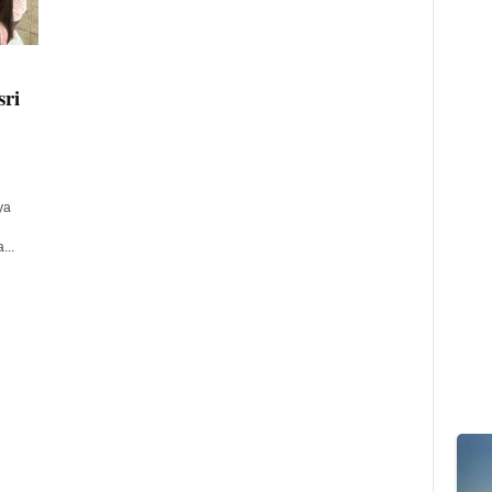
ri
g
ya
...