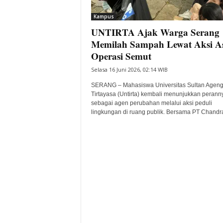
i
Kampus
t
UNTIRTA Ajak Warga Serang
a
B
Memilah Sampah Lewat Aksi As
a
Operasi Semut
n
Selasa 16 Juni 2026, 02:14 WIB
t
e
SERANG – Mahasiswa Universitas Sultan Agen
n
Tirtayasa (Untirta) kembali menunjukkan perann
H
sebagai agen perubahan melalui aksi peduli
lingkungan di ruang publik. Bersama PT Chandra
a
r
i
I
n
i