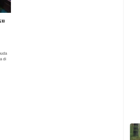
ku
muda
a di