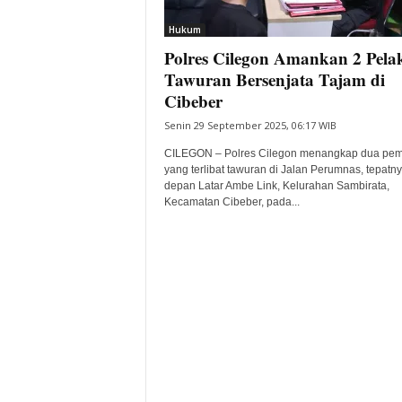
i
Hukum
t
Polres Cilegon Amankan 2 Pela
a
B
Tawuran Bersenjata Tajam di
a
Cibeber
n
Senin 29 September 2025, 06:17 WIB
t
e
CILEGON – Polres Cilegon menangkap dua pe
n
yang terlibat tawuran di Jalan Perumnas, tepatny
H
depan Latar Ambe Link, Kelurahan Sambirata,
Kecamatan Cibeber, pada...
a
r
i
I
n
i