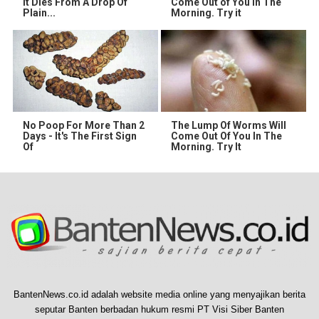
It Dies From A Drop Of
Come Out of You in The
Plain...
Morning. Try it
No Poop For More Than 2
The Lump Of Worms Will
Days - It's The First Sign
Come Out Of You In The
Of
Morning. Try It
BantenNews.co.id adalah website media online yang menyajikan berita
seputar Banten berbadan hukum resmi PT Visi Siber Banten