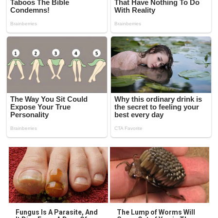
Fungus Is A Parasite, And
The Lump of Worms Will