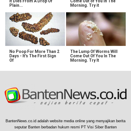
It Dies From A Drop Of
Come Out of You in The
Plain...
Morning. Try it
No Poop For More Than 2
The Lump Of Worms Will
Days - It's The First Sign
Come Out Of You In The
Of
Morning. Try It
BantenNews.co.id adalah website media online yang menyajikan berita
seputar Banten berbadan hukum resmi PT Visi Siber Banten