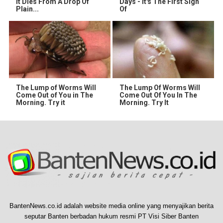
It Dies From A Drop Of
Days - It's The First Sign
Plain...
Of
The Lump of Worms Will
The Lump Of Worms Will
Come Out of You in The
Come Out Of You In The
Morning. Try it
Morning. Try It
BantenNews.co.id adalah website media online yang menyajikan berita
seputar Banten berbadan hukum resmi PT Visi Siber Banten