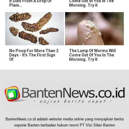
It Dies From A Drop Of
Come Out of You in The
Plain...
Morning. Try it
No Poop For More Than 2
The Lump Of Worms Will
Days - It's The First Sign
Come Out Of You In The
Of
Morning. Try It
BantenNews.co.id adalah website media online yang menyajikan berita
seputar Banten berbadan hukum resmi PT Visi Siber Banten