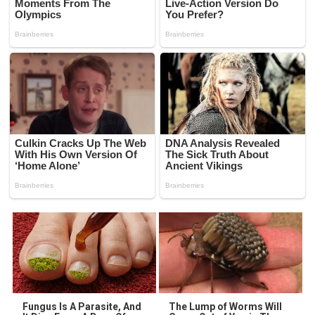
Fungus Is A Parasite, And
The Lump of Worms Will