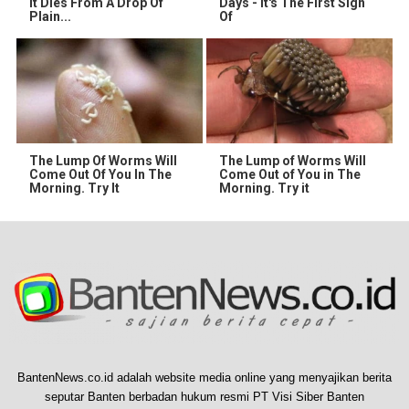
It Dies From A Drop Of
Days - It's The First Sign
Plain...
Of
The Lump Of Worms Will
The Lump of Worms Will
Come Out Of You In The
Come Out of You in The
Morning. Try It
Morning. Try it
BantenNews.co.id adalah website media online yang menyajikan berita
seputar Banten berbadan hukum resmi PT Visi Siber Banten