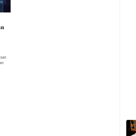
an
,
asan
gan