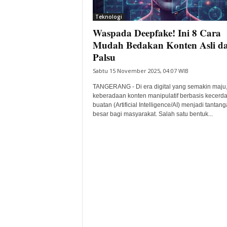
i
Teknologi
t
Waspada Deepfake! Ini 8 Cara
a
B
Mudah Bedakan Konten Asli d
a
Palsu
n
Sabtu 15 November 2025, 04:07 WIB
t
e
TANGERANG - Di era digital yang semakin maju
n
keberadaan konten manipulatif berbasis kecerd
H
buatan (Artificial Intelligence/AI) menjadi tantan
besar bagi masyarakat. Salah satu bentuk...
a
r
i
I
n
i