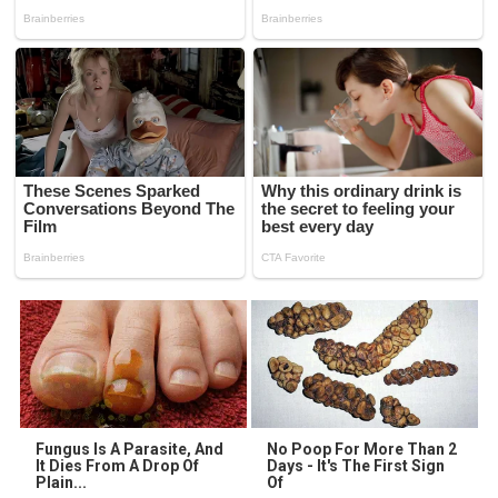
Fungus Is A Parasite, And
No Poop For More Than 2
It Dies From A Drop Of
Days - It's The First Sign
Plain...
Of