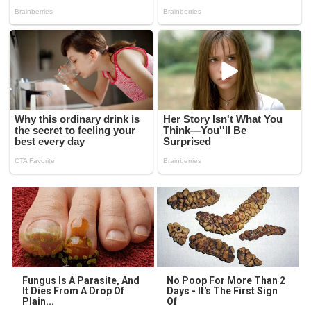
Fungus Is A Parasite, And
No Poop For More Than 2
It Dies From A Drop Of
Days - It's The First Sign
Plain...
Of