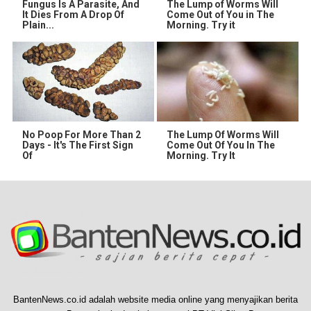
Fungus Is A Parasite, And
The Lump of Worms Will
It Dies From A Drop Of
Come Out of You in The
Plain...
Morning. Try it
No Poop For More Than 2
The Lump Of Worms Will
Days - It's The First Sign
Come Out Of You In The
Of
Morning. Try It
BantenNews.co.id adalah website media online yang menyajikan berita