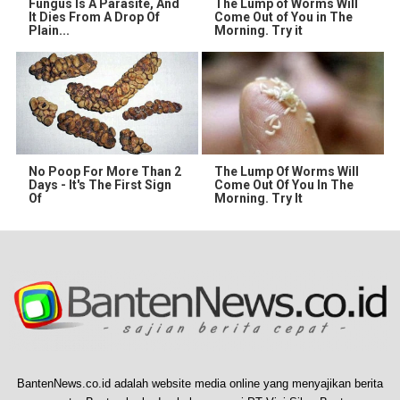
Fungus Is A Parasite, And
The Lump of Worms Will
It Dies From A Drop Of
Come Out of You in The
Plain...
Morning. Try it
No Poop For More Than 2
The Lump Of Worms Will
Days - It's The First Sign
Come Out Of You In The
Of
Morning. Try It
BantenNews.co.id adalah website media online yang menyajikan berita