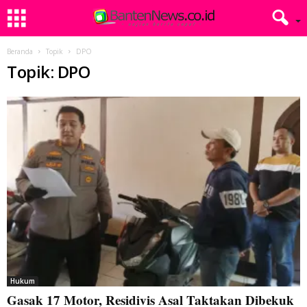
Beranda
Topik
DPO
Topik: DPO
Hukum
Gasak 17 Motor, Residivis Asal Taktakan Dibekuk