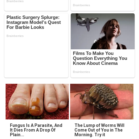
Fungus Is A Parasite, And
The Lump of Worms Will
It Dies From A Drop Of
Come Out of You in The
Plain...
Morning. Try it