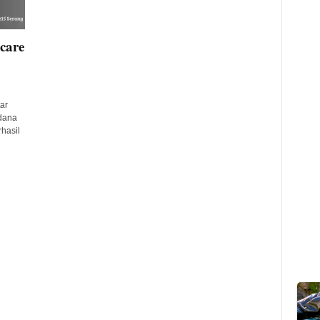
care
ar
dana
rhasil