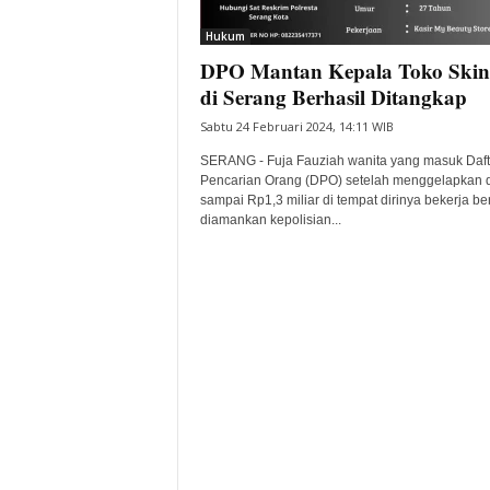
i
Hukum
t
DPO Mantan Kepala Toko Skin
a
B
di Serang Berhasil Ditangkap
a
Sabtu 24 Februari 2024, 14:11 WIB
n
t
SERANG - Fuja Fauziah wanita yang masuk Daft
e
Pencarian Orang (DPO) setelah menggelapkan 
sampai Rp1,3 miliar di tempat dirinya bekerja be
n
diamankan kepolisian...
H
a
r
i
I
n
i